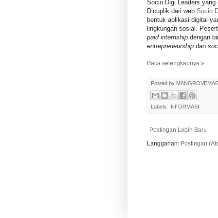
Socio Digi Leaders yang 
Dicuplik dari web
Socio D
bentuk aplikasi digital 
lingkungan sosial. Peser
paid internship
dengan b
entrepreneurship
dan
soc
Baca selengkapnya »
Posted by
MANGROVEMA
Labels:
INFORMASI
Postingan Lebih Baru
Langganan:
Postingan (At