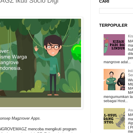
 Ikuti Socio Digi
CARI
TERPOPULER
Ki
MA
man
hu
di
pe
mangrove adal...
Ini
Se
Wiw
MI
MA
MA
mengumumkan Ias
sebagai Host...
Asa
MA
onsep Magzrover Apps.
man
Al
( P
ROVEMAGZ mencoba mengikuti program
me