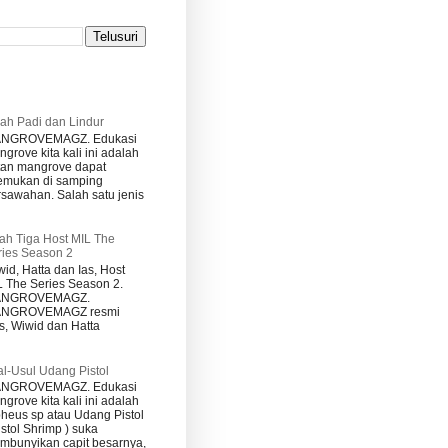
sah Padi dan Lindur
NGROVEMAGZ. Edukasi
grove kita kali ini adalah
tan mangrove dapat
temukan di samping
rsawahan. Salah satu jenis
lah Tiga Host MIL The
ries Season 2
id, Hatta dan Ias, Host
L The Series Season 2.
NGROVEMAGZ.
NGROVEMAGZ resmi
, Wiwid dan Hatta
l-Usul Udang Pistol
NGROVEMAGZ. Edukasi
grove kita kali ini adalah
pheus sp atau Udang Pistol
istol Shrimp ) suka
mbunyikan capit besarnya,