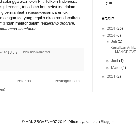
diselenggarakan oleh PT. Telkom Indonesia.
yan...
igi Leaders
, ini adalah kompetisi ide dalam
yang bermanfaat sebesar-besarnya untuk
ta dengan ide yang terpilih akan mendapatkan
ARSIP
imbingan mentor dalam
leadership program,
►
2019
(20)
ietal need orientation.
▼
2016
(6)
▼
Juli
(1)
Kenalkan Aplik
MANGROVEM
GZ
at
1.7.16
Tidak ada komentar:
►
Juni
(4)
►
Maret
(1)
►
2014
(2)
Beranda
Postingan Lama
om)
© MANGROVEMAGZ 2016. Diberdayakan oleh
Blogger
.