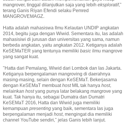
mangrover, tinggal dilanjutkan saja yang lebih
eksploratif
,"
terang Ganis Riyan Efendi selaku Pemred
MANGROVEMAGZ.
Hatta adalah mahasiswa Ilmu Kelautan UNDIP angkatan
2014, begitu juga dengan Wiwid. Sementara itu, Ias adalah
mahasisiwi di jurusan dan universitas yang sama, namun
berbeda angkatan, yaitu angkatan 2012. Ketiganya adalah
KeSEMaTER yang tentunya memiliki
basic
ilmu mangrove
yang sangat kuat.
"Hatta dari Pemalang, Wiwid dari Lombok dan Ias Jakarta.
Ketiganya berpengalaman mangroving di daerahnya
masing-masing, selain dengan KeSEMaT. Bekerjasama
dengan KeSEMaT membuat
host
MIL tak hanya
host
,
melainkan
host
yang punya latar belakang mangrove yang
kuat. Tak hanya itu, sebagai Dumatra dan Dumatri
KeSEMaT 2016, Hatta dan Wiwid juga memiliki
kemampuan
presenting
yang baik, sementara Ias juga
berpengalaman menjadi
host
, mengingat dia memiliki
channel YouTube sendiri," jelas Ganis lebih lanjut.